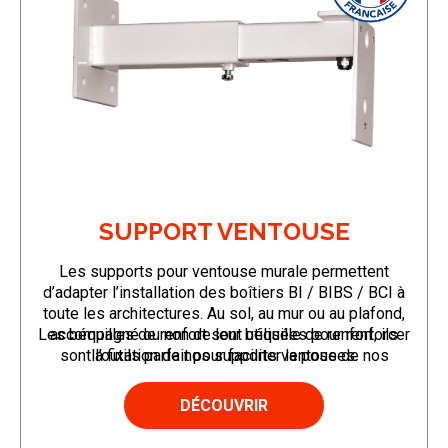
SUPPORT VENTOUSE
Les supports pour ventouse murale permettent
d’adapter l’installation des boîtiers BI / BIBS / BCI à
toute les architectures. Au sol, au mur ou au plafond,
Les béquilles de renfort sont utilisées pour renforcer
accompagné ou non de leur béquille de renfort, ils
sont l’outils parfait pour faciliter la pose de nos
la fixation de nos supports ventouses.
produits.
Nous proposons plusieurs références avec
DÉCOUVRIR
différentes possibilités :
Plusieurs dimensions possibles à étudier en fonction