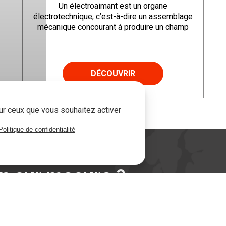
Un électroaimant est un organe
électrotechnique, c’est-à-dire un assemblage
mécanique concourant à produire un champ
magnétique, lorsque ce dernier est alimenté en
électricité. L’électroaimant fait majoritairement
partie d’un ensemble électrique, d’un moteur
électrique, d’un générateur etc..
DÉCOUVRIR
La série T se décline par des électro-aimants
cylindriques.
sur ceux que vous souhaitez activer
Politique de confidentialité
on sur mesure ?
era ravi de répondre à vos besoins spé