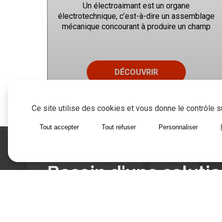
Un électroaimant est un organe
électrotechnique, c’est-à-dire un assemblage
mécanique concourant à produire un champ
magnétique, lorsque ce dernier est alimenté en
électricité. L’électroaimant fait majoritairement
partie d’un ensemble électrique, d’un moteur
électrique, d’un générateur etc..
DÉCOUVRIR
La série EM se décline par des électro-aimants
carrés ou rectangulaires
Ce site utilise des cookies et vous donne le contrôle 
ELECTRO AIMANTS
Tout accepter
Tout refuser
Personnaliser
Perjes
Produits
electro aimants
Besoin d'une soluti
Notre bureau d'étude Perjes s