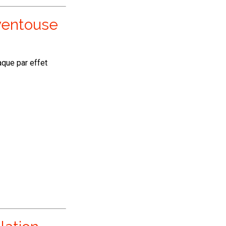
 ventouse
aque par effet
lation