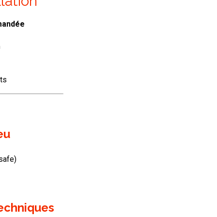
mandée
m
rts
eu
safe)
techniques