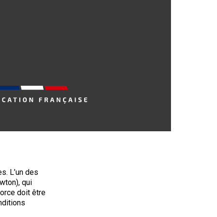
es. L’un des
wton), qui
orce doit être
nditions