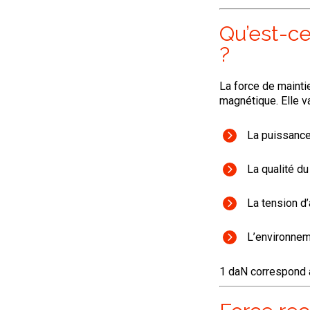
Qu’est-ce
?
La force de mainti
magnétique. Elle va
La puissance
La qualité du
La tension d’
L’environnem
1 daN correspond à
Force rec