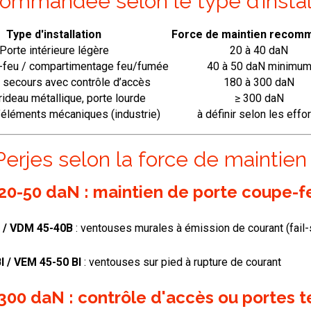
Type d'installation
Force de maintien recom
Porte intérieure légère
20 à 40 daN
-feu / compartimentage feu/fumée
40 à 50 daN minimu
 secours avec contrôle d’accès
180 à 300 daN
 rideau métallique, porte lourde
≥ 300 daN
’éléments mécaniques (industrie)
à définir selon les effo
Perjes selon la force de maintien
20-50 daN : maintien de porte coupe-f
 / VDM 45-40B
: ventouses murales à émission de courant (fail-
I / VEM 45-50 BI
: ventouses sur pied à rupture de courant
300 daN : contrôle d'accès ou portes 